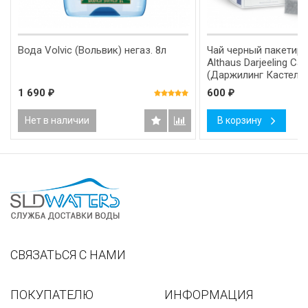
Вода Volvic (Вольвик) негаз. 8л
Чай черный пакетир
Althaus Darjeeling Cas
(Даржилинг Кастелт
1 690
600
₽
₽
Нет в наличии
В корзину
СВЯЗАТЬСЯ С НАМИ
ПОКУПАТЕЛЮ
ИНФОРМАЦИЯ