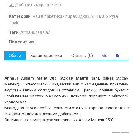
Добавить к сравнению
Категории:
Чай в пакетиках пирамидках ALTHAUS Pyra
Pack
Теги:
Althaus
tea
чай
Поделиться:
Обзор
Характеристики
Отзывы (0)
Althaus Assam Malty Cup (Ассам Малти Кап)
, ранее (Ассам
Меленг) — классический индийский чай с насыщенным приятным
вкусом и мягким солодовым оттенком. Крепкий, пряный букет с
необычными цветочно-медовыми нотками порадует любителей
черного чая.
Благодаря своей особой терпкости этот чай хорошо сочетается с
сахаром, молоком и другими добавками.
Оптимальная температура заваривания Ассам Меленг 95°С.