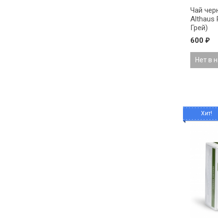
Чай чер
Althaus 
Грей)
600
₽
Нет в 
Хит!