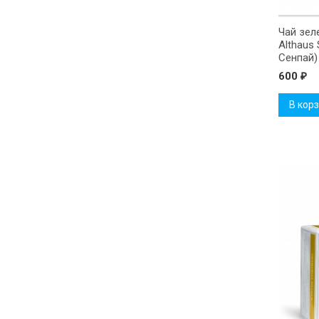
Чай зел
Althaus
Сенпай)
600
₽
В кор