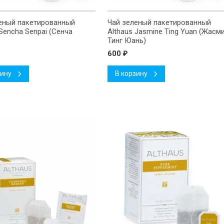
еный пакетированный
Чай зеленый пакетированный
 Sencha Senpai (Сенча
Althaus Jasmine Ting Yuan (Жасм
Тинг Юань)
600
₽
зину
В корзину