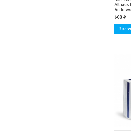
Althaus 
Andrews
Эндрюс
600
₽
В кор