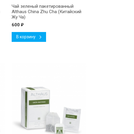
Чай зеленый пакетированный
й
Althaus China Zhu Cha (Китайский
Жу Ча)
600
₽
В корзину