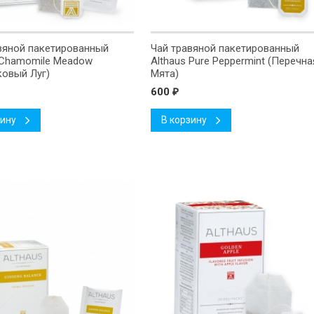
вяной пакетированный
Чай травяной пакетированный
 Chamomile Meadow
Althaus Pure Peppermint (Перечна
овый Луг)
Мята)
600
₽
зину
В корзину