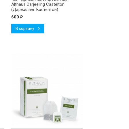
Althaus Darjeeling Castelton
(Даржилинг Кастелтон)
600
₽
В корзину