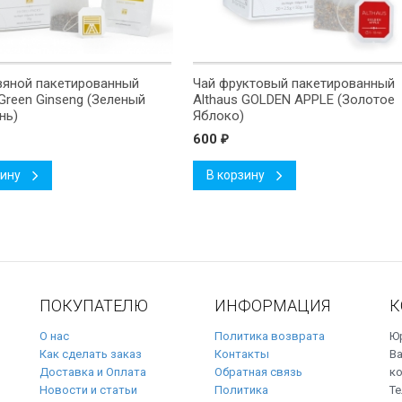
вяной пакетированный
Чай фруктовый пакетированный
 Green Ginseng (Зеленый
Althaus GOLDEN APPLE (Золотое
нь)
Яблоко)
600
₽
зину
В корзину
ПОКУПАТЕЛЮ
ИНФОРМАЦИЯ
К
О нас
Политика возврата
Юр
Как сделать заказ
Контакты
Ва
Доставка и Оплата
Обратная связь
ко
Новости и статьи
Политика
Те