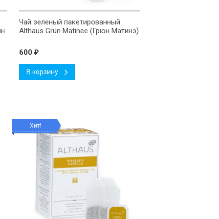
Чай зеленый пакетированный
ин
Althaus Grün Matinee (Грюн Матинэ)
600
₽
В корзину
Хит!