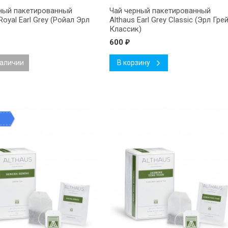
ный пакетированный
Чай черный пакетированный
Royal Earl Grey (Ройал Эрл
Althaus Earl Grey Classic (Эрл Гре
Классик)
600
₽
наличии
В корзину