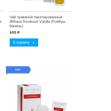
Чай травяной пакетированный
я
Althaus Rooibush Vanilla (Ройбуш
Ваниль)
600
₽
В корзину
Хит!