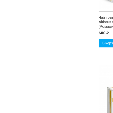
Чай тра
Althaus
(Ромашк
600
₽
В кор