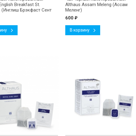
English Breakfast St.
Althaus Assam Meleng (Ассам
 (Инглиш Брэкфаст Сент
Меленг)
)
600
₽
зину
В корзину