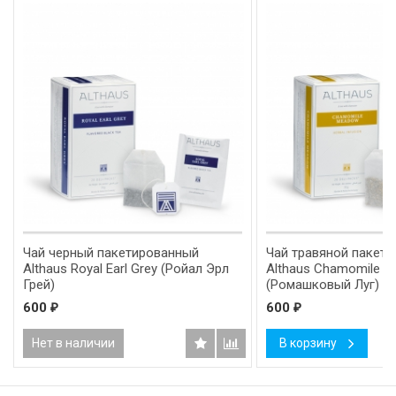
Чай черный пакетированный
Чай травяной пакет
Althaus Royal Earl Grey (Ройал Эрл
Althaus Chamomile 
Грей)
(Ромашковый Луг)
600
600
₽
₽
Нет в наличии
В корзину