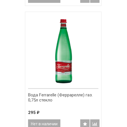
Вода Ferrarelle (Феррарелле) газ.
0,75л стекло
295
₽
Нет в наличии